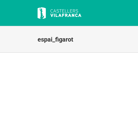
Skip
to
content
espai_figarot