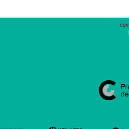
CON
1