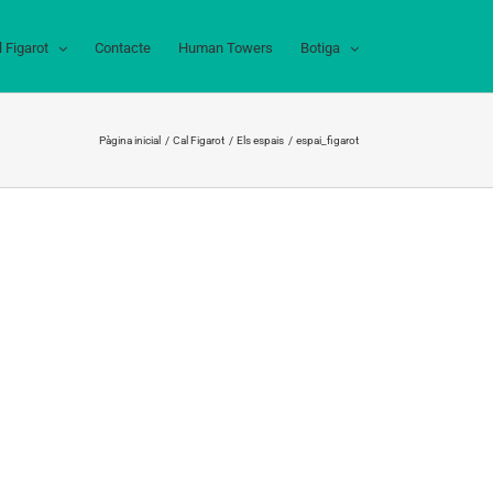
l Figarot
Contacte
Human Towers
Botiga
Pàgina inicial
Cal Figarot
Els espais
espai_figarot