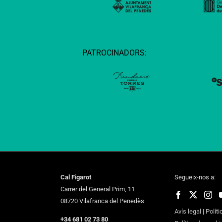
PATROCINADORS:
Cal Figarot
Segueix-nos a:
Carrer del General Prim, 11
08720 Vilafranca del Penedès
Avís legal
|
Políti
+34 681 02 73 80