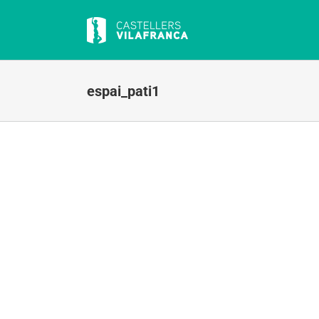
Skip
to
content
espai_pati1