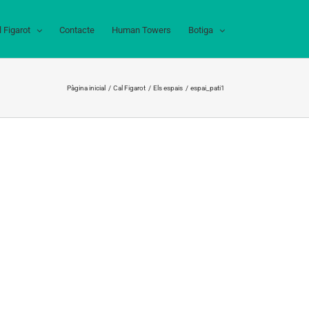
l Figarot
Contacte
Human Towers
Botiga
Pàgina inicial
Cal Figarot
Els espais
espai_pati1