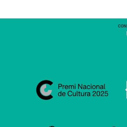
CON
1