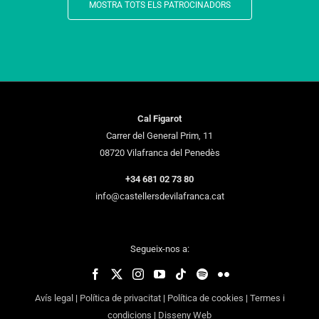
MOSTRA TOTS ELS PATROCINADORS
Cal Figarot
Carrer del General Prim, 11
08720 Vilafranca del Penedès
+34 681 02 73 80
info@castellersdevilafranca.cat
Segueix-nos a:
Avís legal
|
Política de privacitat
|
Política de cookies
|
Termes i
condicions
|
Disseny Web