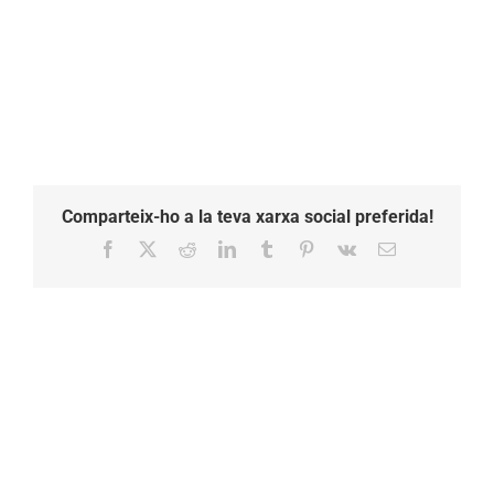
Comparteix-ho a la teva xarxa social preferida!
Facebook
X
Reddit
LinkedIn
Tumblr
Pinterest
Vk
Email: