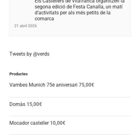
Els Castellers de Vilafranca organitzen la
segona edició de Festa Canalla, un matí
d’activitats per als més petits de la
comarca
21 abril 2026
Tweets by @verds
Productes
Vambes Munich 75è aniversari
75,00
€
Domàs
15,00
€
Mocador casteller
10,00
€