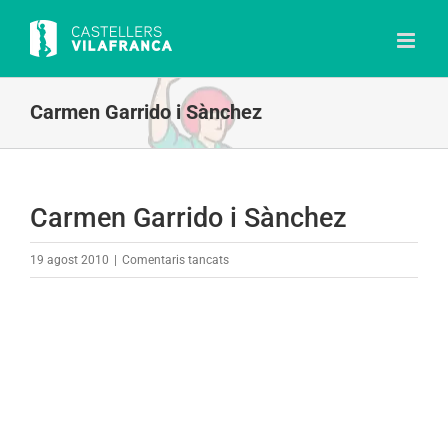
Skip
to
content
Carmen Garrido i Sànchez
Carmen Garrido i Sànchez
a
19 agost 2010
|
Comentaris tancats
Carmen
Garrido
i
Sànchez