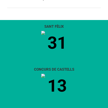
SANT FÈLIX
31
CONCURS DE CASTELLS
13