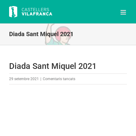
Skip
to
content
Diada Sant Miquel 2021
Diada Sant Miquel 2021
a
29 setembre 2021
|
Comentaris tancats
Diada
Sant
Miquel
2021