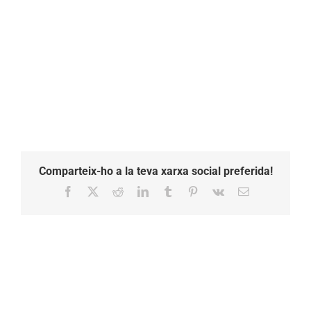
Comparteix-ho a la teva xarxa social preferida!
Facebook
X
Reddit
LinkedIn
Tumblr
Pinterest
Vk
Email: