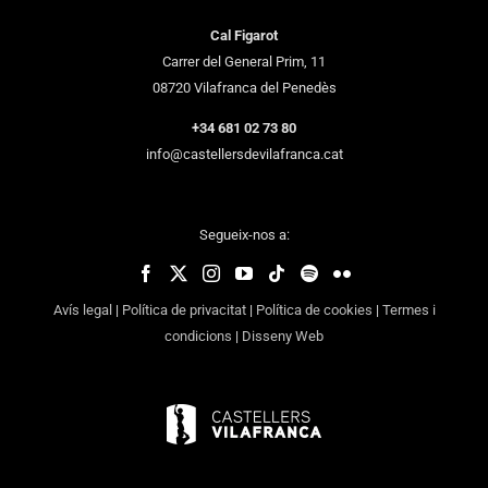
Cal Figarot
Carrer del General Prim, 11
08720 Vilafranca del Penedès
+34 681 02 73 80
info@castellersdevilafranca.cat
Segueix-nos a:
Avís legal
|
Política de privacitat
|
Política de cookies
|
Termes i
condicions
|
Disseny Web