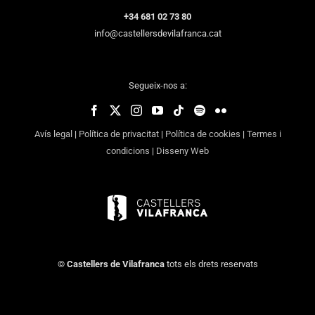
+34 681 02 73 80
info@castellersdevilafranca.cat
Segueix-nos a:
Avís legal
|
Política de privacitat
|
Política de cookies
|
Termes i
condicions
|
Disseny Web
©
Castellers de Vilafranca
tots els drets reservats