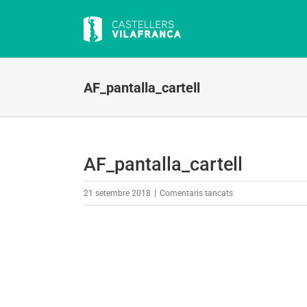
Skip
to
content
AF_pantalla_cartell
AF_pantalla_cartell
a
21 setembre 2018
|
Comentaris tancats
AF_pantalla_cartell