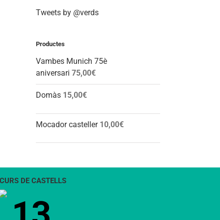
Tweets by @verds
Productes
Vambes Munich 75è
aniversari
75,00
€
Domàs
15,00
€
Mocador casteller
10,00
€
CURS DE CASTELLS
13