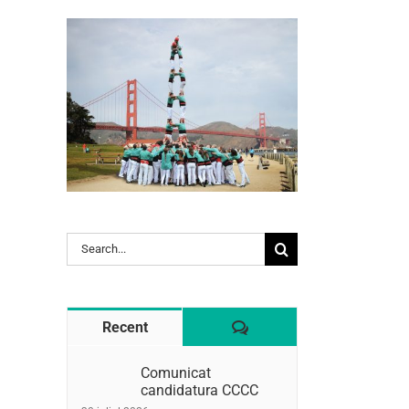
l:
Search
for:
Comentaris
Recent
Comunicat
candidatura CCCC