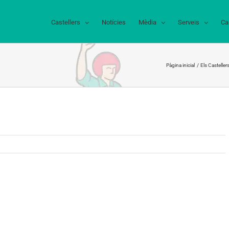
Castellers
Notícies
Mèdia
Serveis
Ca
Pàgina inicial
Els Casteller