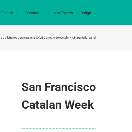
l Figarot
Contacte
Human Towers
Botiga
s de Vilafranca participaran al XXVII Concurs de castells
AF_pantalla_cartell
San Francisco
Catalan Week