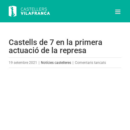
Skip
to
content
Castells de 7 en la primera
actuació de la represa
a
19 setembre 2021
|
Notícies castelleres
|
Comentaris tancats
Castells
de
View
7
Larger
en
Image
la
primera
actuació
de
la