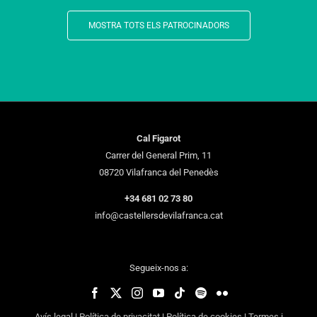
MOSTRA TOTS ELS PATROCINADORS
Cal Figarot
Carrer del General Prim, 11
08720 Vilafranca del Penedès
+34 681 02 73 80
info@castellersdevilafranca.cat
Segueix-nos a:
Avís legal
|
Política de privacitat
|
Política de cookies
|
Termes i