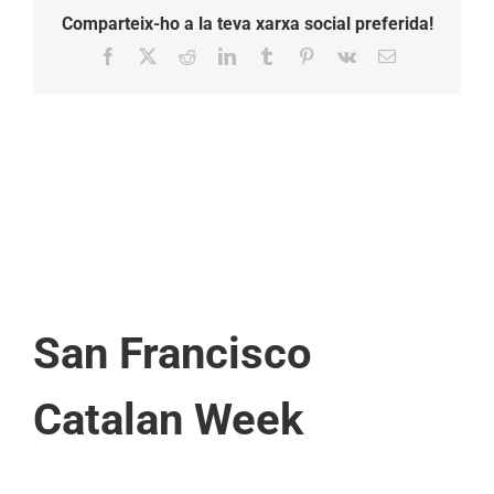
Comparteix-ho a la teva xarxa social preferida!
Facebook
X
Reddit
LinkedIn
Tumblr
Pinterest
Vk
Email:
San Francisco
Catalan Week