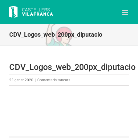
Skip
to
content
CDV_Logos_web_200px_diputacio
CDV_Logos_web_200px_diputacio
a
23 gener 2020
|
Comentaris tancats
CDV_Logos_web_200px_diputacio