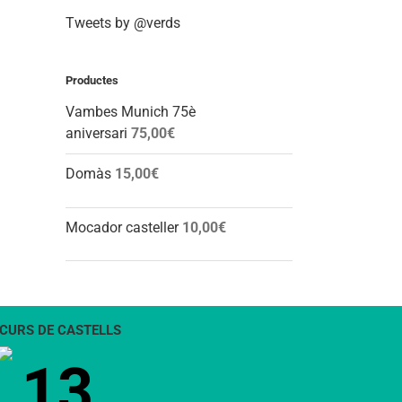
Tweets by @verds
Productes
Vambes Munich 75è
aniversari
75,00
€
Domàs
15,00
€
Mocador casteller
10,00
€
CURS DE CASTELLS
13