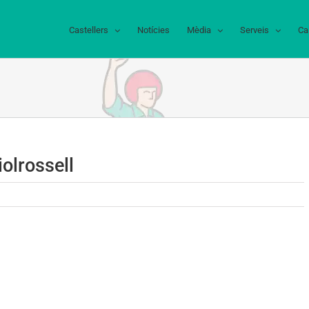
Castellers
Notícies
Mèdia
Serveis
Ca
lrossell
riolrossell