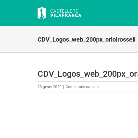
Skip
to
content
CDV_Logos_web_200px_oriolrossell
CDV_Logos_web_200px_orio
a
23 gener 2020
|
Comentaris tancats
CDV_Logos_web_200px_o