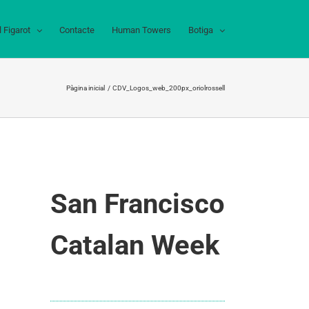
l Figarot
Contacte
Human Towers
Botiga
Pàgina inicial
CDV_Logos_web_200px_oriolrossell
San Francisco
Catalan Week