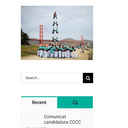
l:
Search
for:
Comentaris
Recent
Comunicat
candidatura CCCC