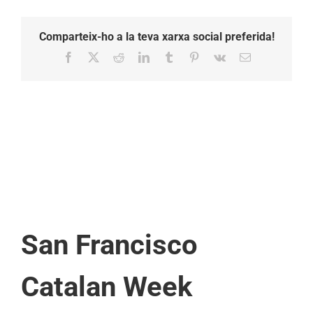
Comparteix-ho a la teva xarxa social preferida!
Facebook
X
Reddit
LinkedIn
Tumblr
Pinterest
Vk
Email:
San Francisco
Catalan Week