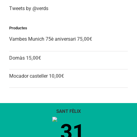
Tweets by @verds
Productes
Vambes Munich 75è aniversari
75,00
€
Domàs
15,00
€
Mocador casteller
10,00
€
SANT FÈLIX
31