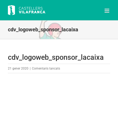
Skip
to
content
cdv_logoweb_sponsor_lacaixa
cdv_logoweb_sponsor_lacaixa
a
21 gener 2020
|
Comentaris tancats
cdv_logoweb_sponsor_lacaixa