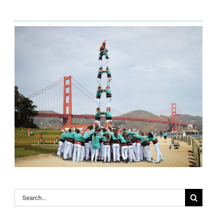
Search
for: