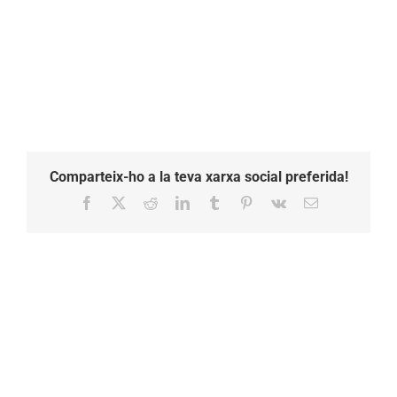
Comparteix-ho a la teva xarxa social preferida!
Facebook
X
Reddit
LinkedIn
Tumblr
Pinterest
Vk
Email: