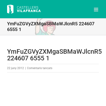
Skip
to
content
YmFuZGVyZXMgaSBMaWJlcnR5 224607
6555 1
YmFuZGVyZXMgaSBMaWJlcnR5
224607 6555 1
a
22 juny 2012
|
Comentaris tancats
YmFuZGVyZXMgaSBMaWJlcnR5
224607
6555
1