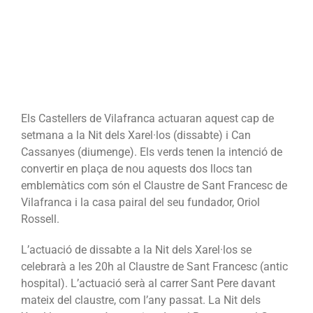
Claustre
de
Sant
Francesc
i
Can
Cassanyes
Els Castellers de Vilafranca actuaran aquest cap de
en
setmana a la Nit dels Xarel·los (dissabte) i Can
plaça
Cassanyes (diumenge). Els verds tenen la intenció de
de
convertir en plaça de nou aquests dos llocs tan
nou
emblemàtics com són el Claustre de Sant Francesc de
Vilafranca i la casa pairal del seu fundador, Oriol
Rossell.
L’actuació de dissabte a la Nit dels Xarel·los se
celebrarà a les 20h al Claustre de Sant Francesc (antic
hospital). L’actuació serà al carrer Sant Pere davant
mateix del claustre, com l’any passat. La Nit dels