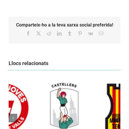
Comparteix-ho a la teva xarxa social preferida!
Facebook
X
Reddit
LinkedIn
Tumblr
Pinterest
Vk
Email:
Llocs relacionats
Els Castellers de Vilafranca unieixen tradició i
patrimoni en un viatge de colla a la Vall
d’Aran i a la Vall de Boí