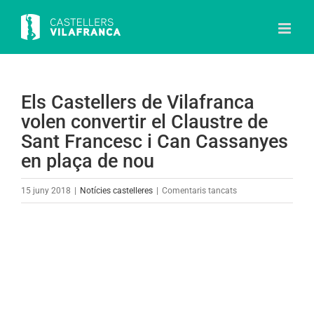
Skip
to
content
Els Castellers de Vilafranca
volen convertir el Claustre de
Sant Francesc i Can Cassanyes
en plaça de nou
a
15 juny 2018
|
Notícies castelleres
|
Comentaris tancats
Els
Castellers
View
de
Larger
Vilafranca
Image
volen
convertir
el