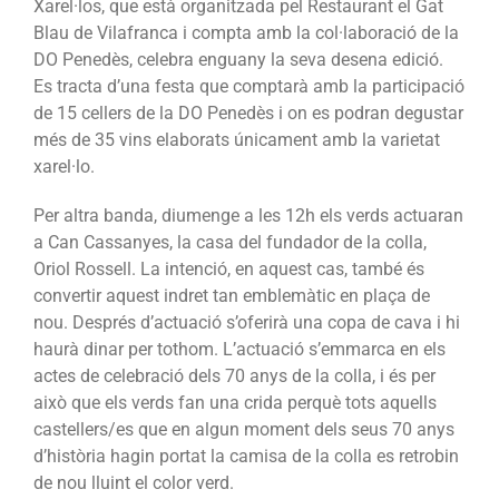
Xarel·los, que està organitzada pel Restaurant el Gat
Blau de Vilafranca i compta amb la col·laboració de la
DO Penedès, celebra enguany la seva desena edició.
Es tracta d’una festa que comptarà amb la participació
de 15 cellers de la DO Penedès i on es podran degustar
més de 35 vins elaborats únicament amb la varietat
xarel·lo.
Per altra banda, diumenge a les 12h els verds actuaran
a Can Cassanyes, la casa del fundador de la colla,
Oriol Rossell. La intenció, en aquest cas, també és
convertir aquest indret tan emblemàtic en plaça de
nou. Després d’actuació s’oferirà una copa de cava i hi
haurà dinar per tothom. L’actuació s’emmarca en els
actes de celebració dels 70 anys de la colla, i és per
això que els verds fan una crida perquè tots aquells
castellers/es que en algun moment dels seus 70 anys
d’història hagin portat la camisa de la colla es retrobin
de nou lluint el color verd.