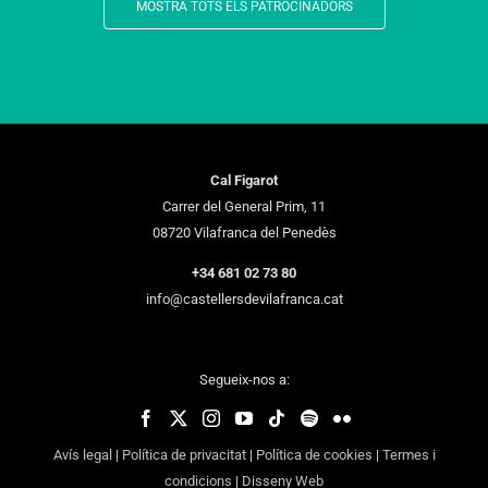
MOSTRA TOTS ELS PATROCINADORS
Cal Figarot
Carrer del General Prim, 11
08720 Vilafranca del Penedès
+34 681 02 73 80
info@castellersdevilafranca.cat
Segueix-nos a:
Avís legal
|
Política de privacitat
|
Política de cookies
|
Termes i
condicions
|
Disseny Web