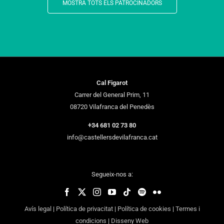
MOSTRA TOTS ELS PATROCINADORS
Cal Figarot
Carrer del General Prim, 11
08720 Vilafranca del Penedès
+34 681 02 73 80
info@castellersdevilafranca.cat
Segueix-nos a:
Avís legal
|
Política de privacitat
|
Política de cookies
|
Termes i
condicions
|
Disseny Web