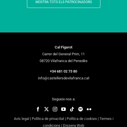
MOSTRA TOTS ELS PATROCINADORS
Cal Figarot
Carrer del General Prim, 11
08720 Vilafranca del Penedès
+34 681 02 73 80
info@castellersdevilafranca.cat
Segueix-nos a:
Avís legal
|
Política de privacitat
|
Política de cookies
|
Termes i
condicions
|
Disseny Web