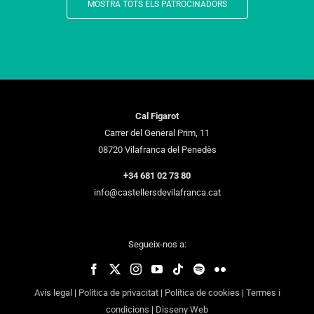
MOSTRA TOTS ELS PATROCINADORS
Cal Figarot
Carrer del General Prim, 11
08720 Vilafranca del Penedès
+34 681 02 73 80
info@castellersdevilafranca.cat
Segueix-nos a:
Avís legal
|
Política de privacitat
|
Política de cookies
|
Termes i
condicions
|
Disseny Web