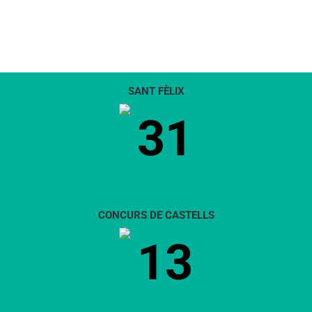
SANT FÈLIX
31
CONCURS DE CASTELLS
13