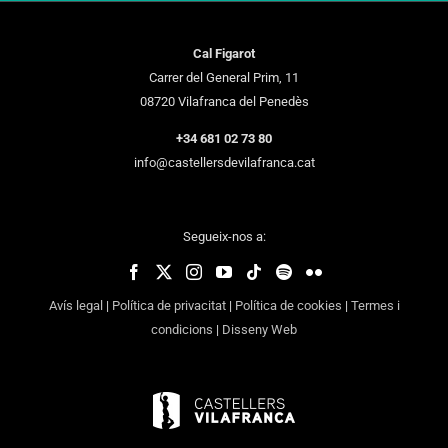
Cal Figarot
Carrer del General Prim, 11
08720 Vilafranca del Penedès
+34 681 02 73 80
info@castellersdevilafranca.cat
Segueix-nos a:
Avís legal
|
Política de privacitat
|
Política de cookies
|
Termes i
condicions
|
Disseny Web