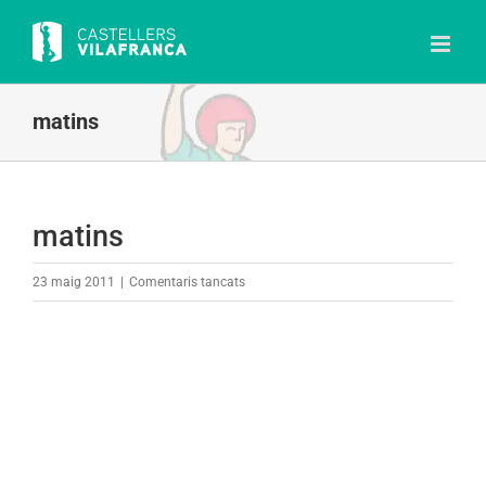
Skip
to
content
matins
matins
a
23 maig 2011
|
Comentaris tancats
matins