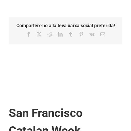
Comparteix-ho a la teva xarxa social preferida!
Facebook
X
Reddit
LinkedIn
Tumblr
Pinterest
Vk
Email:
San Francisco
Catalan Week