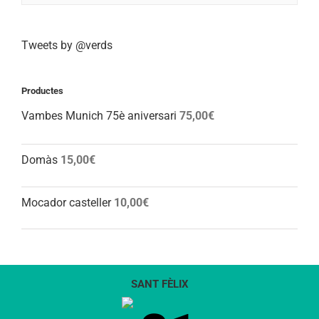
Tweets by @verds
Productes
Vambes Munich 75è aniversari
75,00
€
Domàs
15,00
€
Mocador casteller
10,00
€
SANT FÈLIX