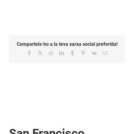
Comparteix-ho a la teva xarxa social preferida!
Facebook
X
Reddit
LinkedIn
Tumblr
Pinterest
Vk
Email:
San Francisco