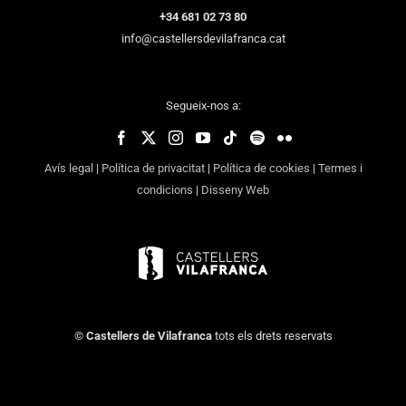
+34 681 02 73 80
info@castellersdevilafranca.cat
Segueix-nos a:
Avís legal
|
Política de privacitat
|
Política de cookies
|
Termes i
condicions
|
Disseny Web
©
Castellers de Vilafranca
tots els drets reservats