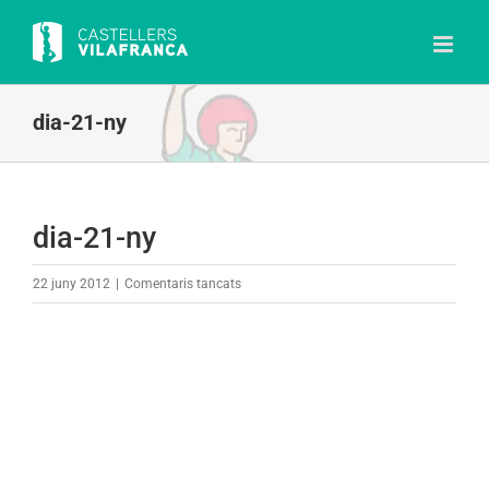
Skip
to
content
dia-21-ny
dia-21-ny
a
22 juny 2012
|
Comentaris tancats
dia-
21-
ny