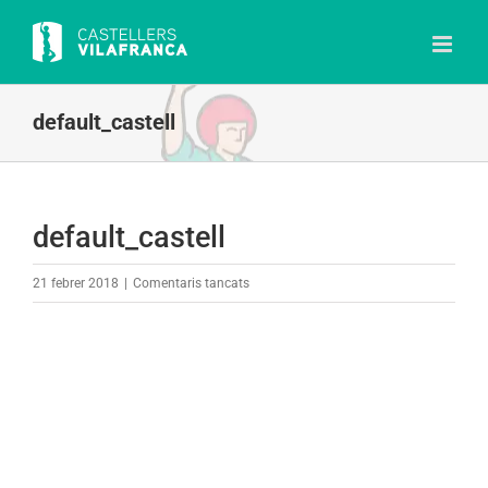
Skip
to
content
default_castell
default_castell
a
21 febrer 2018
|
Comentaris tancats
default_castell