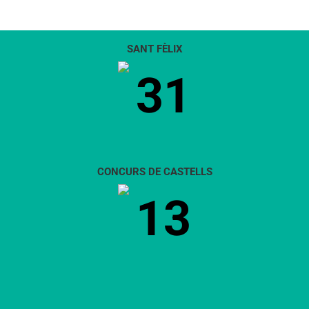
SANT FÈLIX
31
CONCURS DE CASTELLS
13