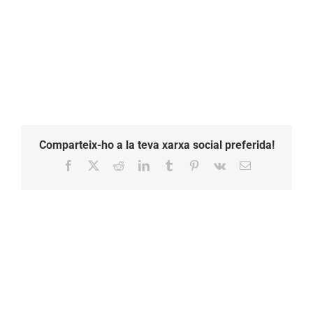
Comparteix-ho a la teva xarxa social preferida!
Facebook
X
Reddit
LinkedIn
Tumblr
Pinterest
Vk
Email: