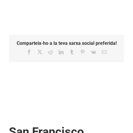
Comparteix-ho a la teva xarxa social preferida!
Facebook
X
Reddit
LinkedIn
Tumblr
Pinterest
Vk
Email:
San Francisco