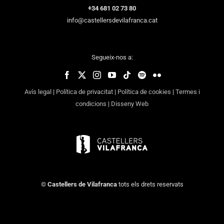
+34 681 02 73 80
info@castellersdevilafranca.cat
Segueix-nos a:
Avís legal
|
Política de privacitat
|
Política de cookies
|
Termes i
condicions
|
Disseny Web
©
Castellers de Vilafranca
tots els drets reservats