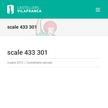
Skip
to
content
scale 433 301
scale 433 301
a
3 juliol 2012
|
Comentaris tancats
scale
433
301