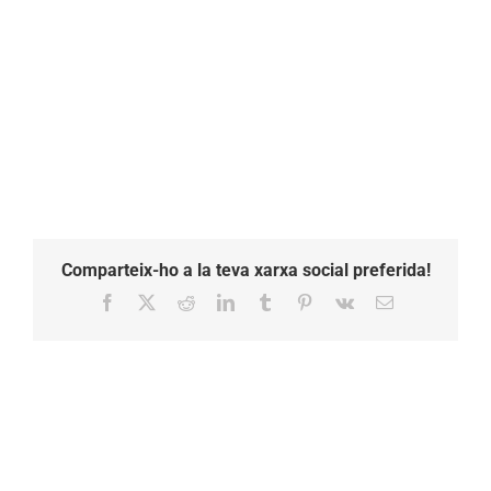
Comparteix-ho a la teva xarxa social preferida!
Facebook
X
Reddit
LinkedIn
Tumblr
Pinterest
Vk
Email: