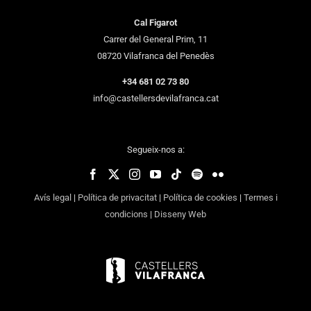
Cal Figarot
Carrer del General Prim, 11
08720 Vilafranca del Penedès
+34 681 02 73 80
info@castellersdevilafranca.cat
Segueix-nos a:
Avís legal
|
Política de privacitat
|
Política de cookies
|
Termes i
condicions
|
Disseny Web