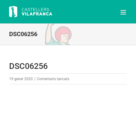
Skip
to
content
DSC06256
DSC06256
a
19 gener 2020
|
Comentaris tancats
DSC06256