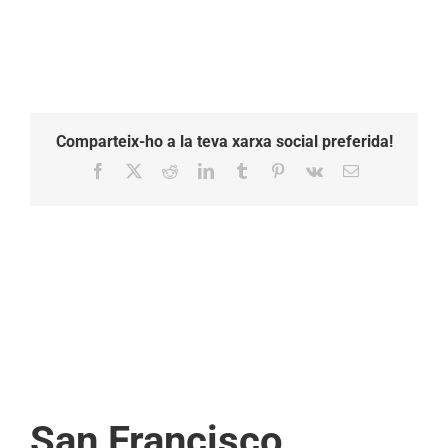
Comparteix-ho a la teva xarxa social preferida!
Facebook
X
Reddit
LinkedIn
Tumblr
Pinterest
Vk
Email:
San Francisco