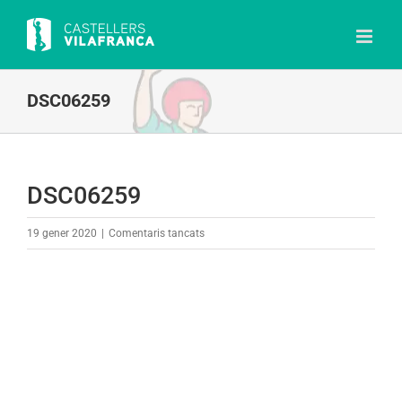
Skip
to
content
DSC06259
DSC06259
a
19 gener 2020
|
Comentaris tancats
DSC06259