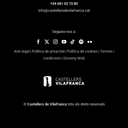
+34 681 02 73 80
info@castellersdevilafranca.cat
Segueix-nos a:
Avís legal
|
Política de privacitat
|
Política de cookies
|
Termes i
condicions
|
Disseny Web
©
Castellers de Vilafranca
tots els drets reservats