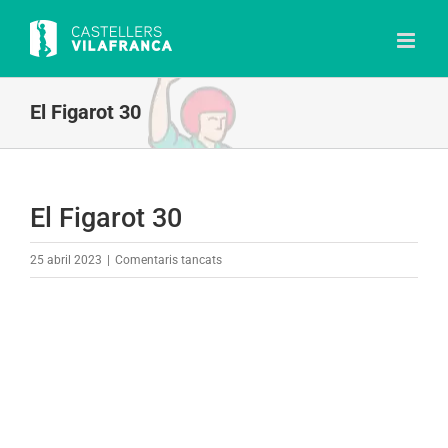
Skip
to
content
El Figarot 30
El Figarot 30
a
25 abril 2023
|
Comentaris tancats
El
Figarot
30