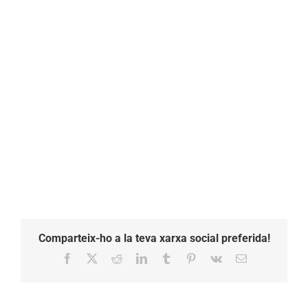
Comparteix-ho a la teva xarxa social preferida!
Facebook
X
Reddit
LinkedIn
Tumblr
Pinterest
Vk
Email: