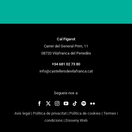
Cal Figarot
Carrer del General Prim, 11
08720 Vilafranca del Penedès
+34 681 02 73 80
info@castellersdevilafranca.cat
Segueix-nos a:
Avís legal
|
Política de privacitat
|
Política de cookies
|
Termes i
condicions
|
Disseny Web