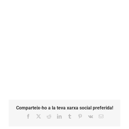
Comparteix-ho a la teva xarxa social preferida!
Facebook
X
Reddit
LinkedIn
Tumblr
Pinterest
Vk
Email: