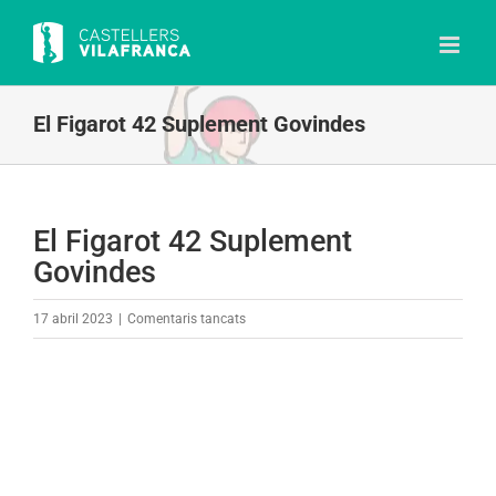
Skip
to
content
El Figarot 42 Suplement Govindes
El Figarot 42 Suplement
Govindes
a
17 abril 2023
|
Comentaris tancats
El
Figarot
42
Suplement
Govindes