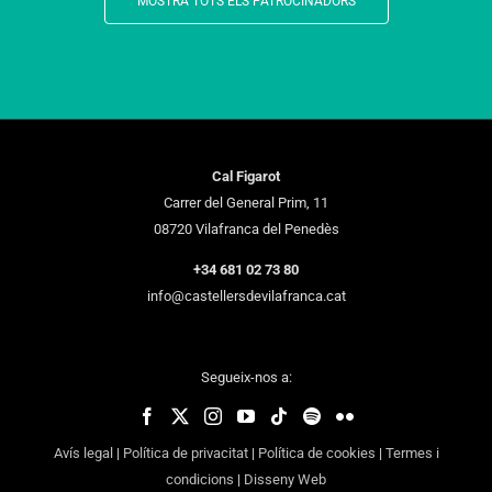
MOSTRA TOTS ELS PATROCINADORS
Cal Figarot
Carrer del General Prim, 11
08720 Vilafranca del Penedès
+34 681 02 73 80
info@castellersdevilafranca.cat
Segueix-nos a:
Avís legal
|
Política de privacitat
|
Política de cookies
|
Termes i
condicions
|
Disseny Web