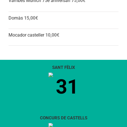
Vambes Munich 75è aniversari
75,00
€
Domàs
15,00
€
Mocador casteller
10,00
€
SANT FÈLIX
31
CONCURS DE CASTELLS