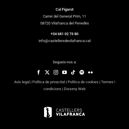
Cal Figarot
Carrer del General Prim, 11
08720 Vilafranca del Penedès
+34 681 02 73 80
info@castellersdevilafranca.cat
Segueix-nos a:
Avís legal
|
Política de privacitat
|
Política de cookies
|
Termes i
condicions
|
Disseny Web