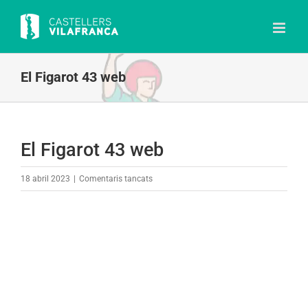
Skip
to
content
El Figarot 43 web
El Figarot 43 web
a
18 abril 2023
|
Comentaris tancats
El
Figarot
43
web