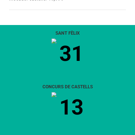
SANT FÈLIX
31
CONCURS DE CASTELLS
13