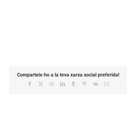
Comparteix-ho a la teva xarxa social preferida!
Facebook
X
Reddit
LinkedIn
Tumblr
Pinterest
Vk
Email: