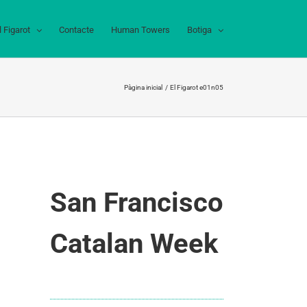
l Figarot
Contacte
Human Towers
Botiga
Pàgina inicial
El Figarot e01n05
San Francisco
Catalan Week