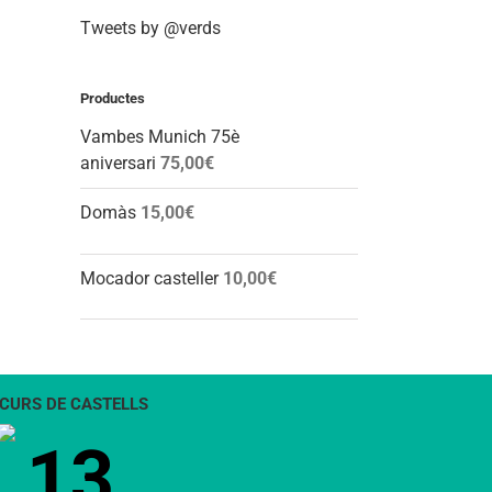
Tweets by @verds
Productes
Vambes Munich 75è
aniversari
75,00
€
Domàs
15,00
€
Mocador casteller
10,00
€
CURS DE CASTELLS
13