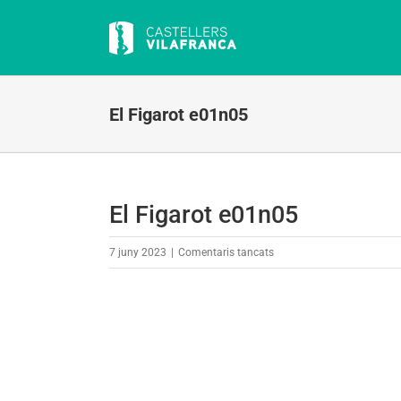
Skip
to
content
El Figarot e01n05
El Figarot e01n05
a
7 juny 2023
|
Comentaris tancats
El
Figarot
e01n05