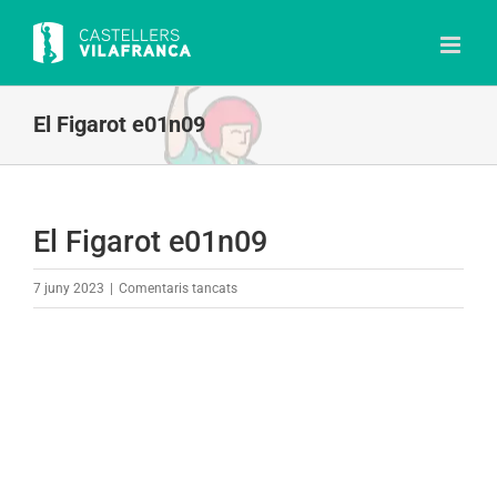
Skip
to
content
El Figarot e01n09
El Figarot e01n09
a
7 juny 2023
|
Comentaris tancats
El
Figarot
e01n09