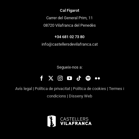
Cal Figarot
Carrer del General Prim, 11
08720 Vilafranca del Penedès
+34 681 02 73 80
info@castellersdevilafranca.cat
Segueix-nos a:
Avís legal
|
Política de privacitat
|
Política de cookies
|
Termes i
condicions
|
Disseny Web