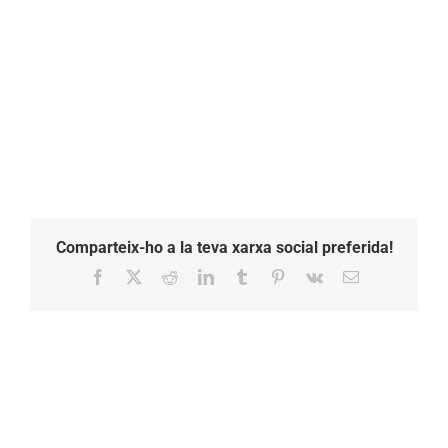
Comparteix-ho a la teva xarxa social preferida!
Facebook
X
Reddit
LinkedIn
Tumblr
Pinterest
Vk
Email: