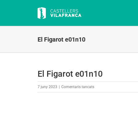
Skip
to
content
El Figarot e01n10
El Figarot e01n10
a
7 juny 2023
|
Comentaris tancats
El
Figarot
e01n10