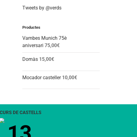
Tweets by @verds
Productes
Vambes Munich 75è
aniversari
75,00
€
Domàs
15,00
€
Mocador casteller
10,00
€
CURS DE CASTELLS
13