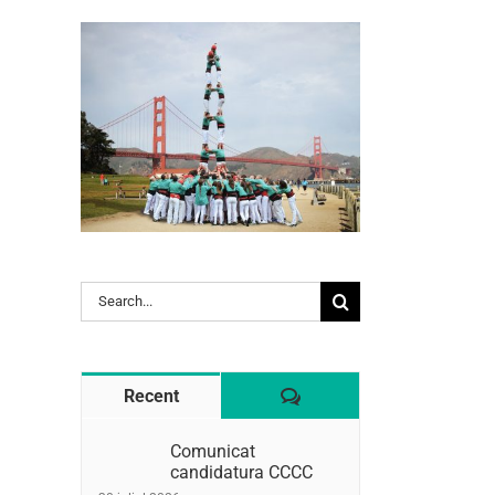
Search
l:
for:
Comentaris
Recent
Comunicat
candidatura CCCC