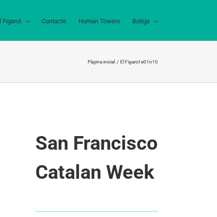
l Figarot
Contacte
Human Towers
Botiga
Pàgina inicial
El Figarot e01n10
San Francisco
Catalan Week