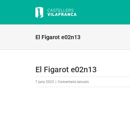
Skip
to
content
El Figarot e02n13
El Figarot e02n13
a
7 juny 2023
|
Comentaris tancats
El
Figarot
e02n13