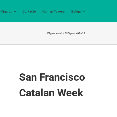
l Figarot
Contacte
Human Towers
Botiga
Pàgina inicial
El Figarot e02n13
San Francisco
Catalan Week