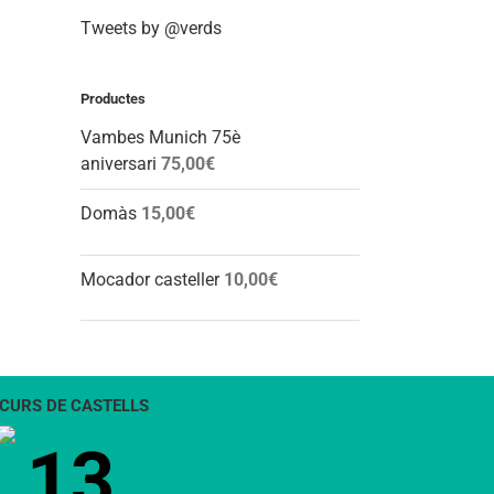
Tweets by @verds
Productes
Vambes Munich 75è
aniversari
75,00
€
Domàs
15,00
€
Mocador casteller
10,00
€
CURS DE CASTELLS
13