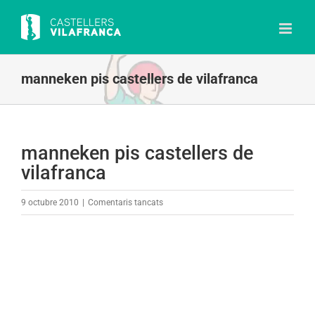
Skip
to
content
manneken pis castellers de vilafranca
manneken pis castellers de
vilafranca
a
9 octubre 2010
|
Comentaris tancats
manneken
pis
castellers
de
vilafranca