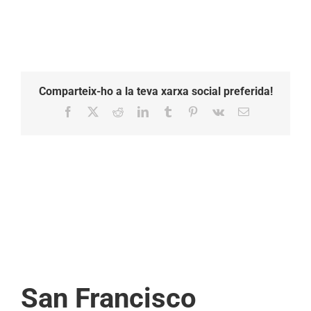
Comparteix-ho a la teva xarxa social preferida!
Facebook
X
Reddit
LinkedIn
Tumblr
Pinterest
Vk
Email:
San Francisco