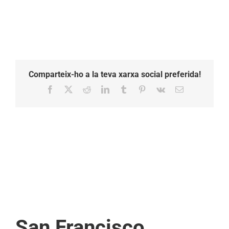
Comparteix-ho a la teva xarxa social preferida!
Facebook
X
Reddit
LinkedIn
Tumblr
Pinterest
Vk
Email:
San Francisco