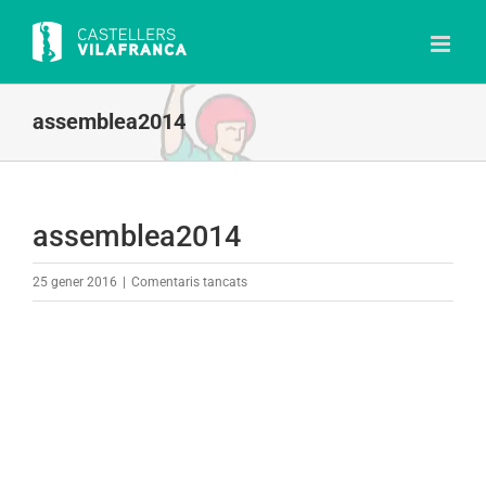
Skip
to
content
assemblea2014
assemblea2014
a
25 gener 2016
|
Comentaris tancats
assemblea2014