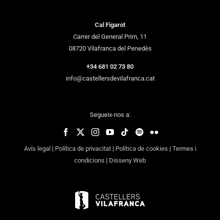
Cal Figarot
Carrer del General Prim, 11
08720 Vilafranca del Penedès
+34 681 02 73 80
info@castellersdevilafranca.cat
Segueix-nos a:
Avís legal
|
Política de privacitat
|
Política de cookies
|
Termes i
condicions
|
Disseny Web