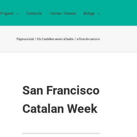
l Figarot
Contacte
Human Towers
Botiga
Pàgina inicial
Els Castellers anem al teatre
a-fora-de-canons
San Francisco
Catalan Week