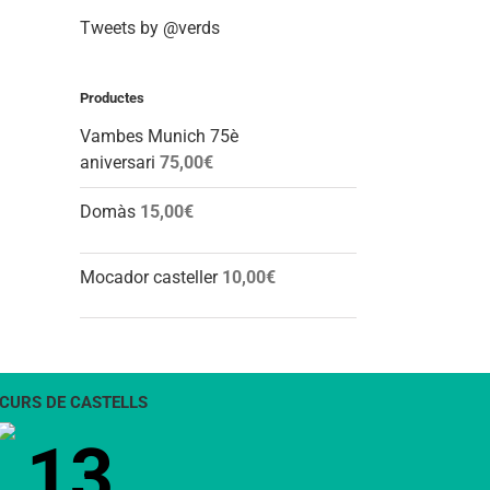
Tweets by @verds
Productes
Vambes Munich 75è
aniversari
75,00
€
Domàs
15,00
€
Mocador casteller
10,00
€
CURS DE CASTELLS
13