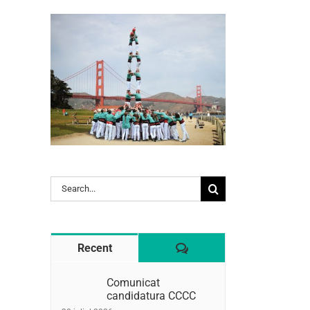
l:
Search
for:
Comentaris
Recent
Comunicat
candidatura CCCC