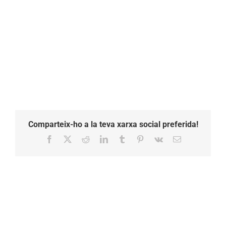
Comparteix-ho a la teva xarxa social preferida!
Facebook
X
Reddit
LinkedIn
Tumblr
Pinterest
Vk
Email: