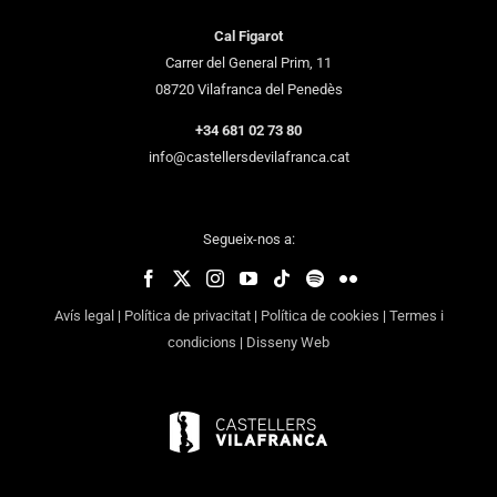
Cal Figarot
Carrer del General Prim, 11
08720 Vilafranca del Penedès
+34 681 02 73 80
info@castellersdevilafranca.cat
Segueix-nos a:
Avís legal
|
Política de privacitat
|
Política de cookies
|
Termes i
condicions
|
Disseny Web