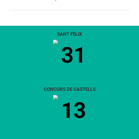
SANT FÈLIX
31
CONCURS DE CASTELLS
13