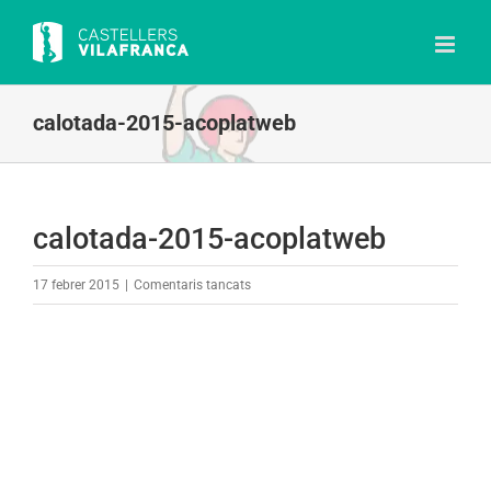
Skip
to
content
calotada-2015-acoplatweb
calotada-2015-acoplatweb
a
17 febrer 2015
|
Comentaris tancats
calotada-
2015-
acoplatweb