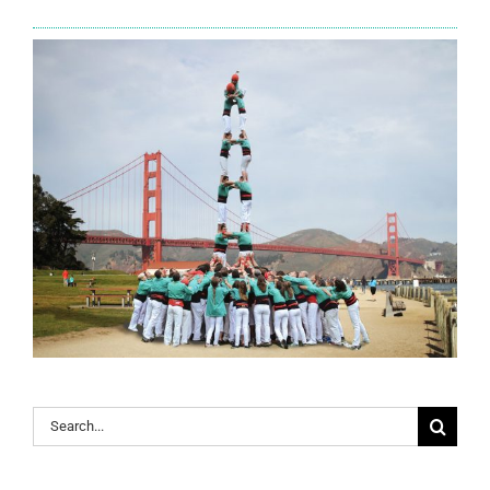
Search
for: