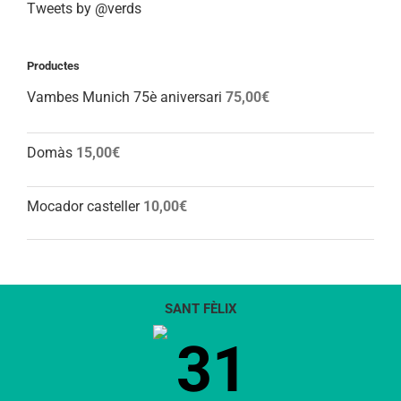
Tweets by @verds
Productes
Vambes Munich 75è aniversari
75,00
€
Domàs
15,00
€
Mocador casteller
10,00
€
SANT FÈLIX
31