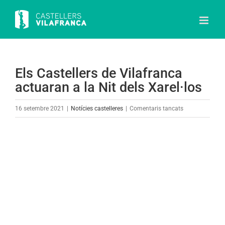
Skip
to
content
Els Castellers de Vilafranca
actuaran a la Nit dels Xarel·los
a
16 setembre 2021
|
Notícies castelleres
|
Comentaris tancats
Els
Castellers
View
de
Larger
Vilafranca
Image
actuaran
a
la
Nit
dels