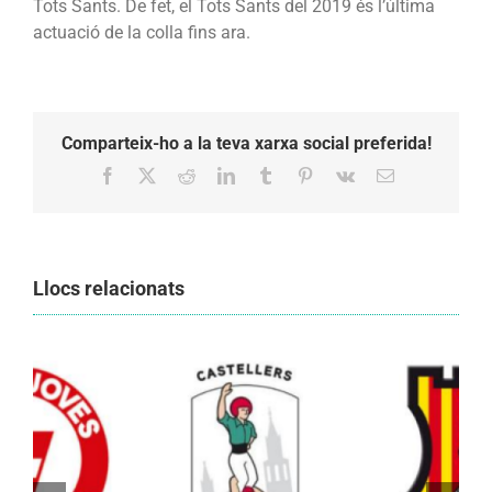
Tots Sants. De fet, el Tots Sants del 2019 és l’última
actuació de la colla fins ara.
Comparteix-ho a la teva xarxa social preferida!
Facebook
X
Reddit
LinkedIn
Tumblr
Pinterest
Vk
Email:
Llocs relacionats