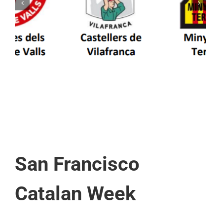
Els Castellers de Vilafranca unieixen tradició i
patrimoni en un viatge de colla a la Vall
d’Aran i a la Vall de Boí
San Francisco
Catalan Week