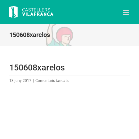
Skip
to
content
150608xarelos
150608xarelos
a
13 juny 2017
|
Comentaris tancats
150608xarelos