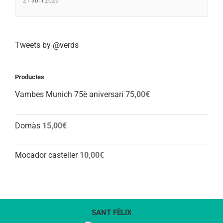
21 abril 2026
Tweets by @verds
Productes
Vambes Munich 75è aniversari
75,00
€
Domàs
15,00
€
Mocador casteller
10,00
€
SANT FÈLIX