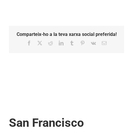
Comparteix-ho a la teva xarxa social preferida!
Facebook
X
Reddit
LinkedIn
Tumblr
Pinterest
Vk
Email:
San Francisco