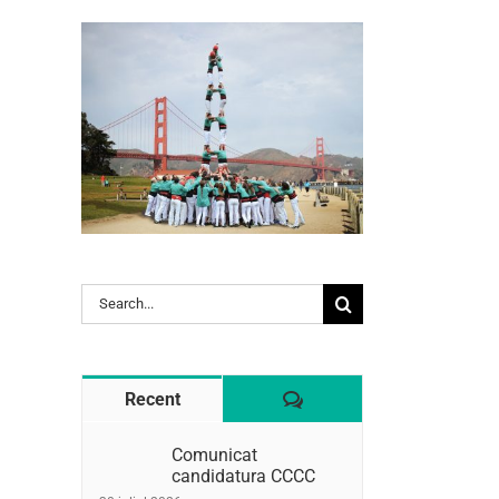
l:
Search
for:
Comentaris
Recent
Comunicat
candidatura CCCC