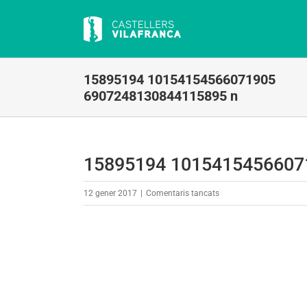
Skip
to
content
15895194 10154154566071905
6907248130844115895 n
15895194 1015415456607
a
12 gener 2017
|
Comentaris tancats
15895194
10154154566071905
690724813084411589
n