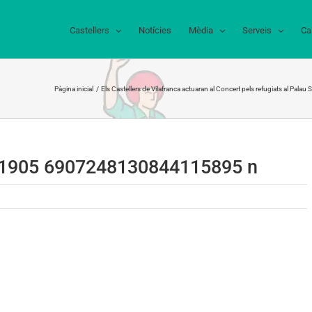
Castellers
Notícies
Mèdia
Serveis
Ca
Pàgina inicial
Els Castellers de Vilafranca actuaran al Concert pels refugiats al Palau 
1905 6907248130844115895 n
5