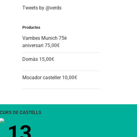
Tweets by @verds
Productes
Vambes Munich 75è
aniversari
75,00
€
Domàs
15,00
€
Mocador casteller
10,00
€
CURS DE CASTELLS
13