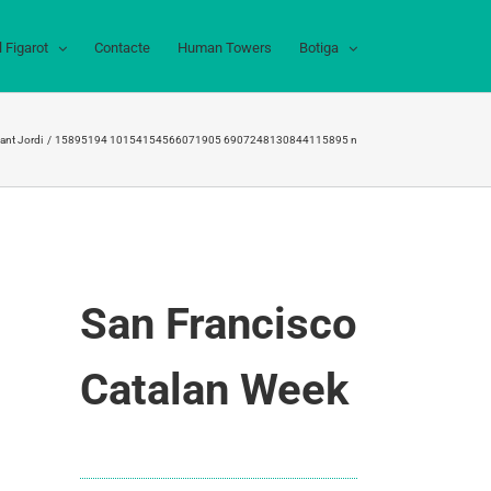
l Figarot
Contacte
Human Towers
Botiga
Sant Jordi
15895194 10154154566071905 6907248130844115895 n
San Francisco
Catalan Week