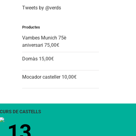
Tweets by @verds
Productes
Vambes Munich 75è
aniversari
75,00
€
Domàs
15,00
€
Mocador casteller
10,00
€
CURS DE CASTELLS
13