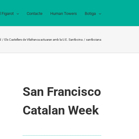
l Figarot
Contacte
Human Towers
Botiga
l
Els Castellers de Vilafranca actuaran amb la U.E. Santboina
santboiana
San Francisco
Catalan Week