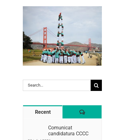
l:
Search
for:
Comentaris
Recent
Comunicat
candidatura CCCC