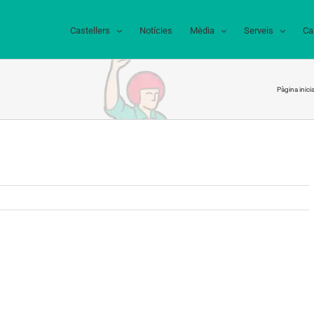
Castellers
Notícies
Mèdia
Serveis
Ca
Pàgina inicia