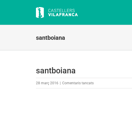
Skip
to
content
santboiana
santboiana
a
28 març 2016
|
Comentaris tancats
santboiana