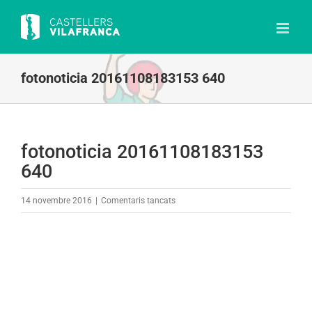
Skip
to
content
fotonoticia 20161108183153 640
fotonoticia 20161108183153
640
a
14 novembre 2016
|
Comentaris tancats
fotonoticia
20161108183153
640