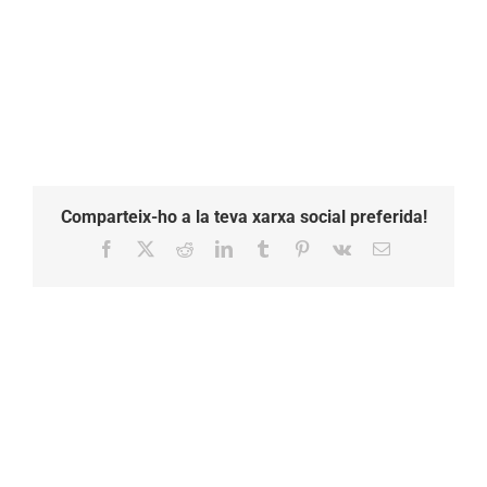
Comparteix-ho a la teva xarxa social preferida!
Facebook
X
Reddit
LinkedIn
Tumblr
Pinterest
Vk
Email: