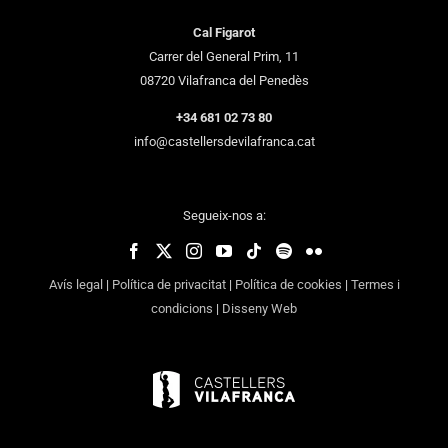
Cal Figarot
Carrer del General Prim, 11
08720 Vilafranca del Penedès
+34 681 02 73 80
info@castellersdevilafranca.cat
Segueix-nos a:
Avís legal
|
Política de privacitat
|
Política de cookies
|
Termes i
condicions
|
Disseny Web