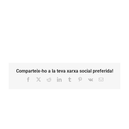
Comparteix-ho a la teva xarxa social preferida!
Facebook
X
Reddit
LinkedIn
Tumblr
Pinterest
Vk
Email: