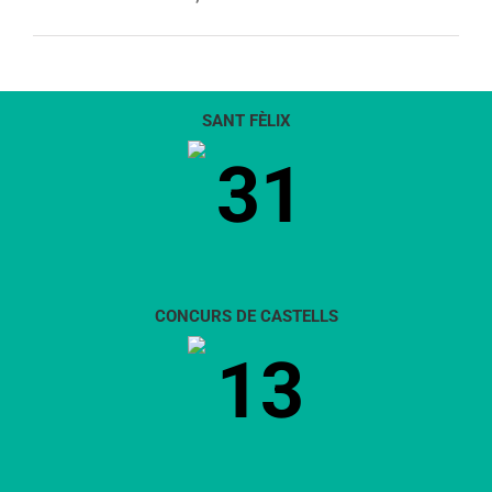
SANT FÈLIX
31
CONCURS DE CASTELLS
13