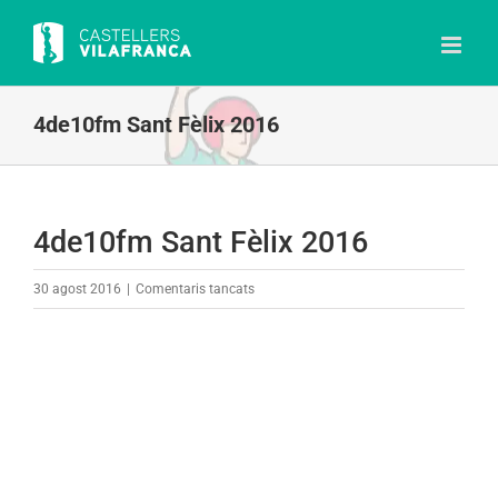
Skip
to
content
4de10fm Sant Fèlix 2016
4de10fm Sant Fèlix 2016
a
30 agost 2016
|
Comentaris tancats
4de10fm
Sant
Fèlix
2016