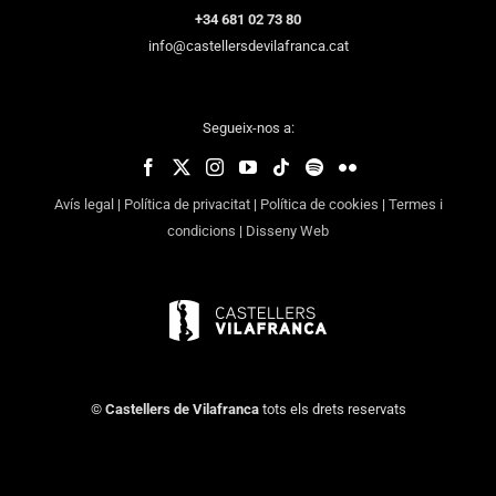
+34 681 02 73 80
info@castellersdevilafranca.cat
Segueix-nos a:
Avís legal
|
Política de privacitat
|
Política de cookies
|
Termes i
condicions
|
Disseny Web
©
Castellers de Vilafranca
tots els drets reservats