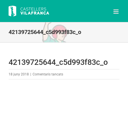
Skip
to
content
42139725644_c5d993f83c_o
42139725644_c5d993f83c_o
a
18 juny 2018
|
Comentaris tancats
42139725644_c5d993f83c_o