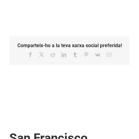
Comparteix-ho a la teva xarxa social preferida!
Facebook
X
Reddit
LinkedIn
Tumblr
Pinterest
Vk
Email:
San Francisco