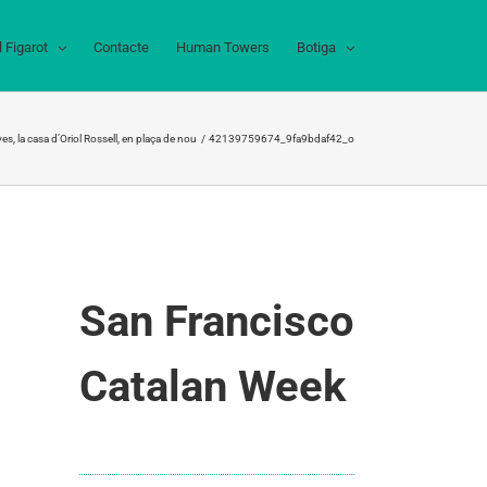
l Figarot
Contacte
Human Towers
Botiga
s, la casa d’Oriol Rossell, en plaça de nou
42139759674_9fa9bdaf42_o
San Francisco
Catalan Week