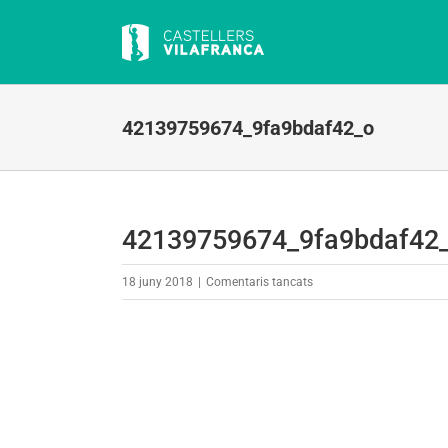
Skip
to
content
42139759674_9fa9bdaf42_o
42139759674_9fa9bdaf42
a
18 juny 2018
|
Comentaris tancats
42139759674_9fa9bdaf