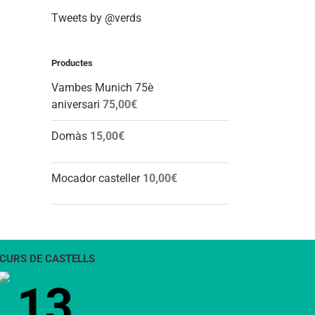
Tweets by @verds
Productes
Vambes Munich 75è
aniversari
75,00
€
Domàs
15,00
€
Mocador casteller
10,00
€
CURS DE CASTELLS
13