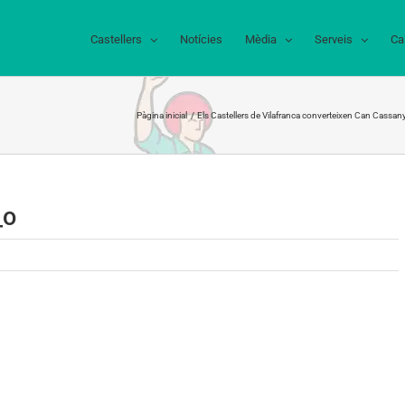
Castellers
Notícies
Mèdia
Serveis
Ca
Pàgina inicial
Els Castellers de Vilafranca converteixen Can Cassanye
_o
42_o