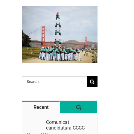
l:
Search
for:
Comentaris
Recent
Comunicat
candidatura CCCC