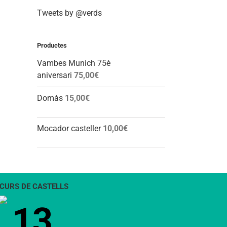
Tweets by @verds
Productes
Vambes Munich 75è
aniversari
75,00
€
Domàs
15,00
€
Mocador casteller
10,00
€
CURS DE CASTELLS
13