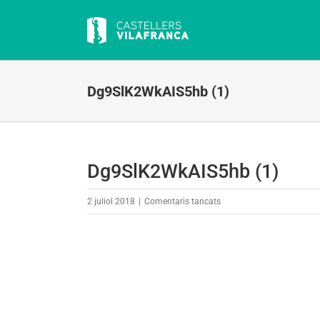
Skip
to
content
Dg9SlK2WkAIS5hb (1)
Dg9SlK2WkAIS5hb (1)
a
2 juliol 2018
|
Comentaris tancats
Dg9SlK2WkAIS5hb
(1)