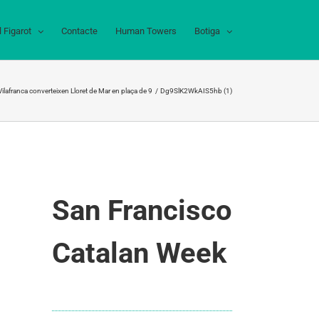
l Figarot
Contacte
Human Towers
Botiga
 Vilafranca converteixen Lloret de Mar en plaça de 9
Dg9SlK2WkAIS5hb (1)
San Francisco
Catalan Week