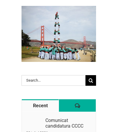
l:
Search
for:
Comentaris
Recent
Comunicat
candidatura CCCC