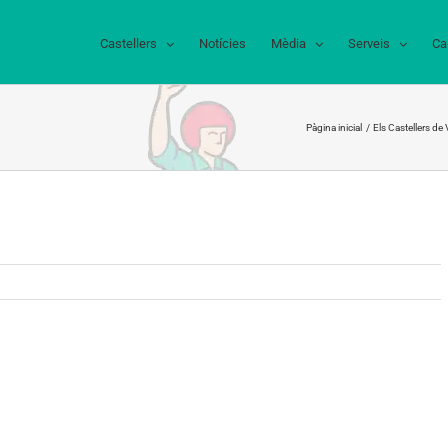
Castellers
Notícies
Mèdia
Serveis
Ca
Pàgina inicial
Els Castellers de