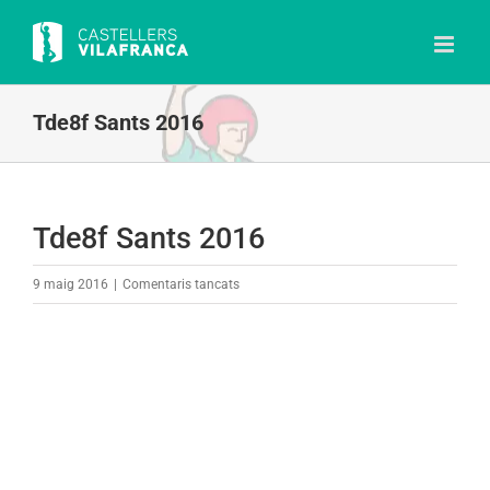
Skip
to
content
Tde8f Sants 2016
Tde8f Sants 2016
a
9 maig 2016
|
Comentaris tancats
Tde8f
Sants
2016