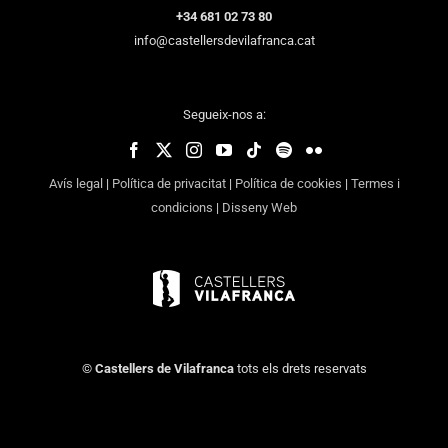
+34 681 02 73 80
info@castellersdevilafranca.cat
Segueix-nos a:
Avís legal
|
Política de privacitat
|
Política de cookies
|
Termes i
condicions
|
Disseny Web
©
Castellers de Vilafranca
tots els drets reservats