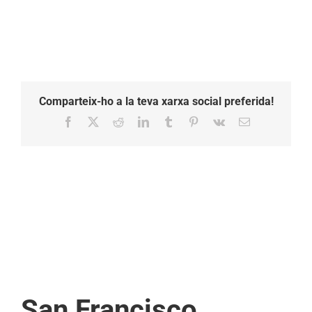
Comparteix-ho a la teva xarxa social preferida!
Facebook
X
Reddit
LinkedIn
Tumblr
Pinterest
Vk
Email:
San Francisco