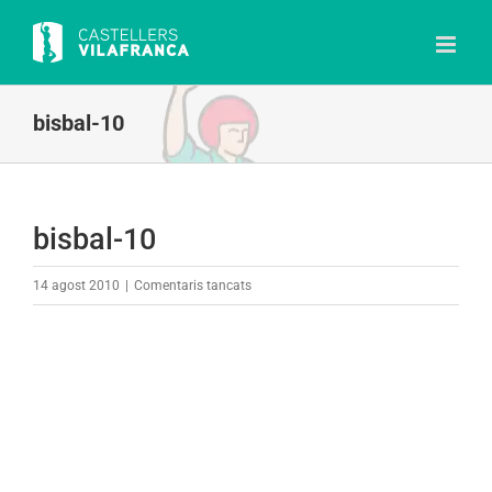
Skip
to
content
bisbal-10
bisbal-10
a
14 agost 2010
|
Comentaris tancats
bisbal-
10