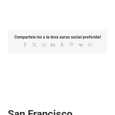
Comparteix-ho a la teva xarxa social preferida!
Facebook
X
Reddit
LinkedIn
Tumblr
Pinterest
Vk
Email:
San Francisco