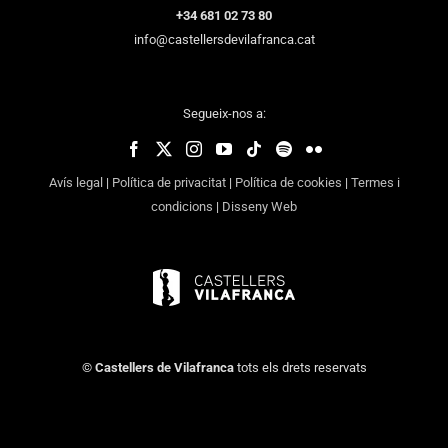
+34 681 02 73 80
info@castellersdevilafranca.cat
Segueix-nos a:
Avís legal
|
Política de privacitat
|
Política de cookies
|
Termes i
condicions
|
Disseny Web
©
Castellers de Vilafranca
tots els drets reservats