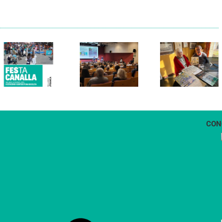
Els Verds
Cal Figarot
presenten el
lidera el
llibre
primer
“Petita
projecte
història
d’energia
dels
comunitària
Castellers
de
de
Vilafranca
Vilafranca”
CON
1