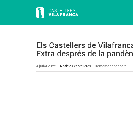
Skip
to
content
Els Castellers de Vilafra
Extra després de la pandè
a
4 juliol 2022
|
Notícies castelleres
|
Comentaris tancats
Els
Cast
View
de
Larger
Vila
Image
des
el
pri
Ga
Extr