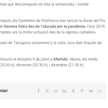
rimer que descarreguen en tota la temporada, i també
regats, els Castellers de Vilafranca han tancat la diada del Pla
er Gamma Extra des de l’aturada per la pandèmia
, l’any 2019.
pleta així la millor actuació des de la represa castellera.
uets de Tarragona juntament a la colla Jove dels Xiquets de
ctuació el dissabte 9 de juliol a
Altafulla
. Abans, els Verds
20.00 h), dimecres (20.30 h) i divendres (21.30 h).
rida!
Facebook
X
Reddit
LinkedIn
Tumblr
Pinterest
Vk
Emai