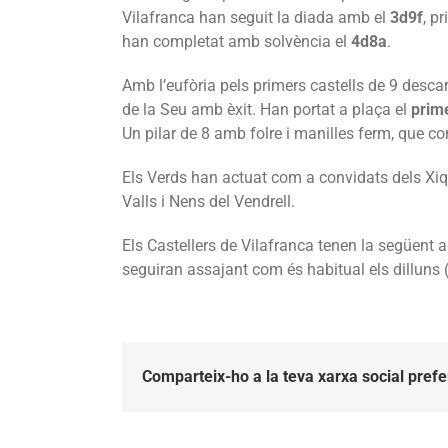
Vilafranca han seguit la diada amb el
3d9f
, p
han completat amb solvència el
4d8a
.
Amb l’eufòria pels primers castells de 9 descar
de la Seu amb èxit. Han portat a plaça el
prim
Un pilar de 8 amb folre i manilles ferm, que com
Els Verds han actuat com a convidats dels Xiq
Valls i Nens del Vendrell.
Els Castellers de Vilafranca tenen la següent a
seguiran assajant com és habitual els dilluns (
Comparteix-ho a la teva xarxa social prefe