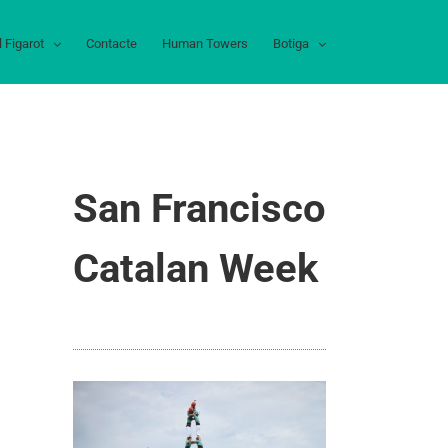
l Figarot
Contacte
Human Towers
Botiga
San Francisco
Catalan Week