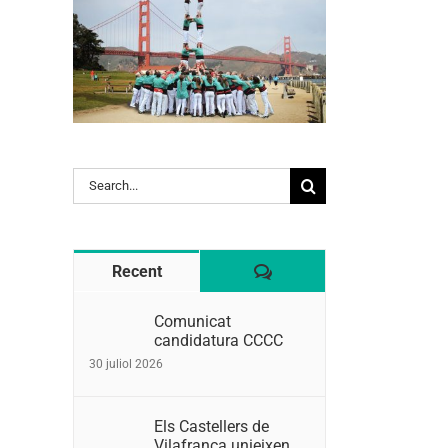
Search
for:
Comentaris
Recent
Comunicat
candidatura CCCC
30 juliol 2026
Els Castellers de
Vilafranca unieixen