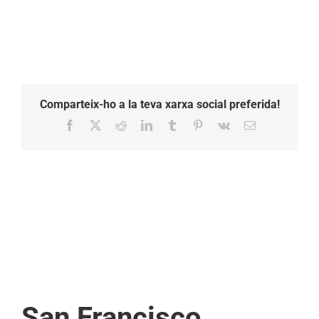
Comparteix-ho a la teva xarxa social preferida!
Facebook
X
Reddit
LinkedIn
Tumblr
Pinterest
Vk
Email:
San Francisco