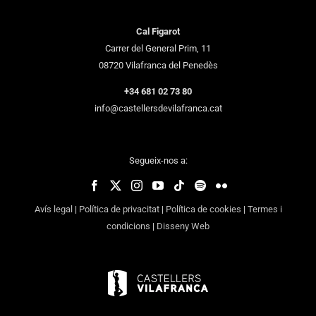
Cal Figarot
Carrer del General Prim, 11
08720 Vilafranca del Penedès
+34 681 02 73 80
info@castellersdevilafranca.cat
Segueix-nos a:
Avís legal
|
Política de privacitat
|
Política de cookies
|
Termes i
condicions
|
Disseny Web