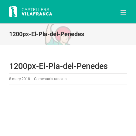
Skip
to
content
1200px-El-Pla-del-Penedes
1200px-El-Pla-del-Penedes
a
8 març 2018
|
Comentaris tancats
1200px-
El-
Pla-
del-
Penedes