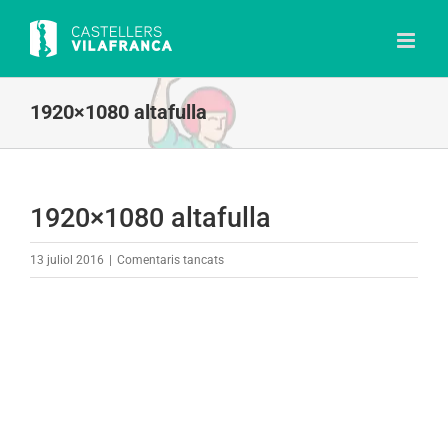
Skip
to
content
1920×1080 altafulla
1920×1080 altafulla
a
13 juliol 2016
|
Comentaris tancats
1920×1080
altafulla