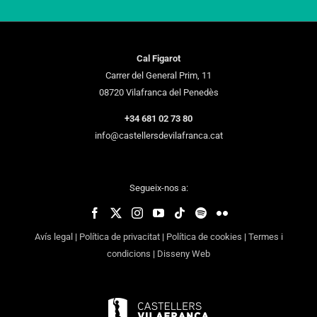
Cal Figarot
Carrer del General Prim, 11
08720 Vilafranca del Penedès
+34 681 02 73 80
info@castellersdevilafranca.cat
Segueix-nos a:
Avís legal
|
Política de privacitat
|
Política de cookies
|
Termes i
condicions
|
Disseny Web