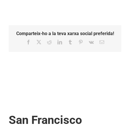
Comparteix-ho a la teva xarxa social preferida!
Facebook
X
Reddit
LinkedIn
Tumblr
Pinterest
Vk
Email:
San Francisco