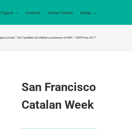
l Figarot
Contacte
Human Towers
Botiga
gina inicial
Els Castellers de Vilafranca estrenen el 4d9f
4d9f Fires 2017
San Francisco
Catalan Week