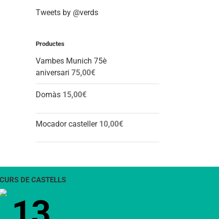
Tweets by @verds
Productes
Vambes Munich 75è
aniversari
75,00
€
Domàs
15,00
€
Mocador casteller
10,00
€
CURS DE CASTELLS
13