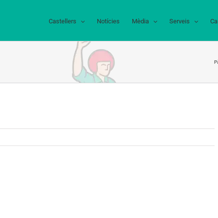
Castellers
Notícies
Mèdia
Serveis
Ca
Pà