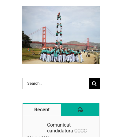
l:
Search
for:
Comentaris
Recent
Comunicat
candidatura CCCC