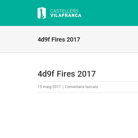
Skip
to
content
4d9f Fires 2017
4d9f Fires 2017
a
15 maig 2017
|
Comentaris tancats
4d9f
Fires
2017